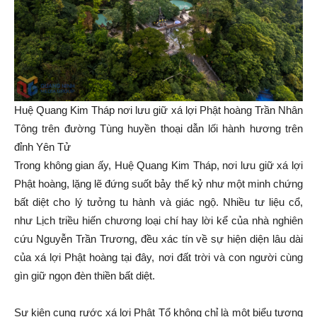
Huệ Quang Kim Tháp nơi lưu giữ xá lợi Phật hoàng Trần Nhân
Tông trên đường Tùng huyền thoại dẫn lối hành hương trên
đỉnh Yên Tử
Trong không gian ấy, Huệ Quang Kim Tháp, nơi lưu giữ xá lợi
Phật hoàng, lặng lẽ đứng suốt bảy thế kỷ như một minh chứng
bất diệt cho lý tưởng tu hành và giác ngộ. Nhiều tư liệu cổ,
như Lịch triều hiến chương loại chí hay lời kể của nhà nghiên
cứu Nguyễn Trần Trương, đều xác tín về sự hiện diện lâu dài
của xá lợi Phật hoàng tại đây, nơi đất trời và con người cùng
gìn giữ ngọn đèn thiền bất diệt.
Sự kiện cung rước xá lợi Phật Tổ không chỉ là một biểu tượng