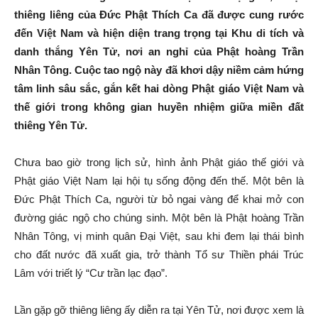
thiêng liêng của Đức Phật Thích Ca đã được cung rước
Tiên
đến Việt Nam và hiện diện trang trọng tại Khu di tích và
danh thắng Yên Tử, nơi an nghỉ của Phật hoàng Trần
Nhân Tông. Cuộc tao ngộ này đã khơi dậy niềm cảm hứng
tâm linh sâu sắc, gắn kết hai dòng Phật giáo Việt Nam và
Lãng
thế giới trong không gian huyền nhiệm giữa miền đất
thiêng Yên Tử.
–
Chưa bao giờ trong lịch sử, hình ảnh Phật giáo thế giới và
Phật giáo Việt Nam lại hội tụ sống động đến thế. Một bên là
Đức Phật Thích Ca, người từ bỏ ngai vàng để khai mở con
Hải
đường giác ngộ cho chúng sinh. Một bên là Phật hoàng Trần
Nhân Tông, vị minh quân Đại Việt, sau khi đem lại thái bình
cho đất nước đã xuất gia, trở thành Tổ sư Thiền phái Trúc
Lâm với triết lý “Cư trần lạc đạo”.
Phòng
Lần gặp gỡ thiêng liêng ấy diễn ra tại Yên Tử, nơi được xem là