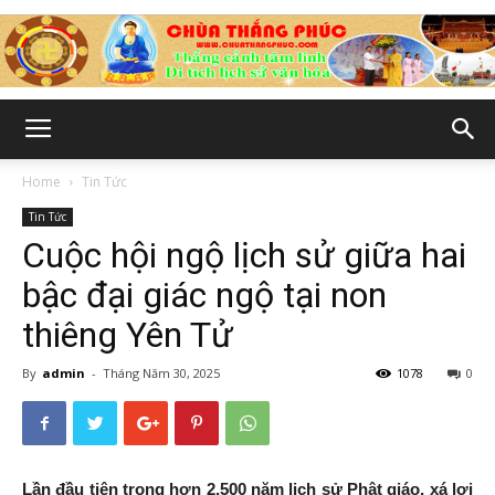
Chùa
Home
Tin Tức
Tin Tức
Thắng
Cuộc hội ngộ lịch sử giữa hai
bậc đại giác ngộ tại non
thiêng Yên Tử
Phúc
By
admin
-
Tháng Năm 30, 2025
1078
0
-
Lần đầu tiên trong hơn 2.500 năm lịch sử Phật giáo, xá lợi