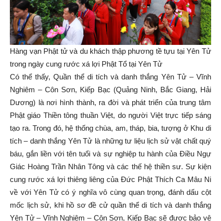
Hàng vạn Phật tử và du khách thập phương tề tựu tại Yên Tử
trong ngày cung rước xá lợi Phật Tổ tại Yên Tử
Có thể thấy, Quần thể di tích và danh thắng Yên Tử – Vĩnh
Nghiêm – Côn Sơn, Kiếp Bạc (Quảng Ninh, Bắc Giang, Hải
Dương) là nơi hình thành, ra đời và phát triển của trung tâm
Phật giáo Thiền tông thuần Việt, do người Việt trực tiếp sáng
tạo ra. Trong đó, hệ thống chùa, am, tháp, bia, tượng ở Khu di
tích – danh thắng Yên Tử là những tư liệu lịch sử vật chất quý
báu, gắn liền với tên tuổi và sự nghiệp tu hành của Điều Ngự
Giác Hoàng Trần Nhân Tông và các thế hệ thiền sư. Sự kiện
cung rước xá lợi thiêng liêng của Đức Phật Thích Ca Mâu Ni
về với Yên Tử có ý nghĩa vô cùng quan trọng, đánh dấu cột
mốc lịch sử, khi hồ sơ đề cử quần thể di tích và danh thắng
Yên Tử – Vĩnh Nghiêm – Côn Sơn, Kiếp Bạc sẽ được bảo vệ