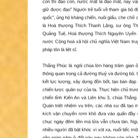
còn thì đạo còn, nước mất là đạo mất, nay 
giữ được đạo” Người trẻ tuổi về tham gia bộ độ
quốc”, ủng hộ kháng chiến, nuôi giấu, che chở 
là Hoà thượng Thích Thanh Lãng, sư ông T
Quảng Tuệ, Hoà thượng Thích Nguyên Uyển đ
nước Cộng hoà xã hội chủ nghĩa Việt Nam truy
pháp tôn là liệt sĩ.
Thắng Phúc là ngôi chùa lớn hàng trăm gian ở
thông quan trọng cả đường thuỷ và đường bộ. C
kết lực lượng, xây dựng đồn bốt, tạo bàn đạp
chiến lược quân sự của ta. Thực hiện chủ trư
chiến tỉnh Kiến An và Liên khu 3, chùa Thắng
Quán triệt nhiệm vụ trên, các nhà sư đã tạo 
kích vận chuyển rơm khô đưa vào quấn đầy c
chục ngày đêm liền mà lửa vẫn chưa tàn. Ngư
nhiều người đã bật khóc vì xót xa, nuối tiếc m
gần ngàn năm ở đất này nay không còn nữa. 