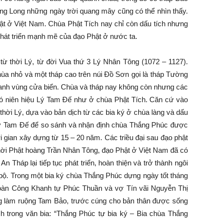
ng Long những ngày trời quang mây cũng có thể nhìn thấy.
hật ở Việt Nam. Chùa Phật Tích nay chỉ còn dấu tích nhưng
 phát triển mạnh mẽ của đạo Phật ở nước ta.
 từ thời Lý, từ đời Vua thứ 3 Lý Nhân Tông (1072 – 1127).
ùa nhỏ và một tháp cao trên núi Đồ Sơn gọi là tháp Tường
 canh vùng cửa biển. Chùa và tháp nay không còn nhưng các
có niên hiệu Lý Tam Đế như ở chùa Phật Tích. Căn cứ vào
thời Lý, dựa vào bản dịch từ các bia ký ở chùa làng và dấu
Lý Tam Đế để so sánh và nhận định chùa Thắng Phúc được
 gian xây dựng từ 15 – 20 năm. Các triều đại sau đạo phật
thời Phật hoàng Trần Nhân Tông, đạo Phật ở Việt Nam đã có
 Tháp lại tiếp tục phát triển, hoàn thiện và trở thành ngôi
bộ. Trong một bia ký chùa Thắng Phúc dựng ngày tốt tháng
Đoàn Công Khanh tự Phúc Thuần và vợ Tín vãi Nguyễn Thị
g làm ruộng Tam Bảo, trước cúng cho bản thân được sống
ch trong văn bia: “Thắng Phúc tự bia ký – Bia chùa Thắng