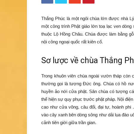
Thắng Phúc là một ngôi chùa lớn được nhà Lý 
một công trình Phật giáo lớn toạ lạc ven dòn
thuộc Lộ Hồng Châu. Chùa được làm bằng gỗ l
nội công ngoại quốc rất kiên cố.
Sơ lược về chùa Thắng P
Trong khuôn viên chùa ngoài vườn tháp còn c
thường gọi là tượng Đức ông. Chùa có hồ nướ
huyền ảo nới cửa phật. Sân chùa có tượng các
thể hiện sự quy phục trước phật pháp. Nội điện 
cao như cửa võng, câu đối, đại tự, hoành phi
vào cây xanh bên dòng sông như dải lụa đào u
cảnh tiên giới giữa trần gian.