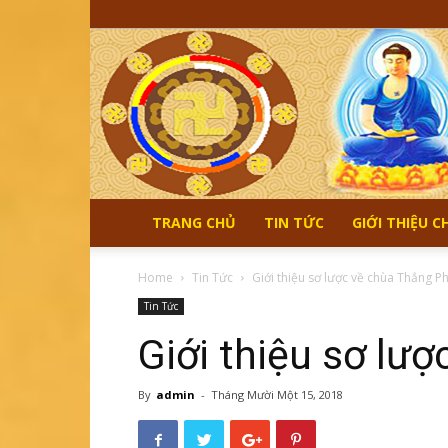
TRANG CHỦ
TIN TỨC
GIỚI THIỆU 
Home
Tin Tức
Giới thiệu sơ lược về chùa Thắng P
Tin Tức
Giới thiệu sơ lư
By
admin
-
Tháng Mười Một 15, 2018