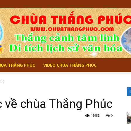
CHÙA THẮNG PHÚC
VIDEO CHÙA THẮNG PHÚC
Chùa
húc
ợc về chùa Thắng Phúc
Thắng
13983
0