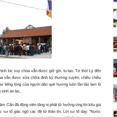
Lãng
–
thịnh lúc suy chùa vẫn được giữ gìn, tu tạo. Từ thời Lý đến
Hải
 chùa vẫn được sửa chữa định kỳ thường xuyên, chiều chiều
hư tiếng lòng của người dân quê hương luôn tần tảo lam lũ
 sinh an lạc.
 Tâm Cẩn đã động viên tăng ni phật tử hưởng ứng lời kêu gọi
Phòng
sư tổ giác ngộ các đệ tử thân tín. Lời sư tổ dạy: “Nước