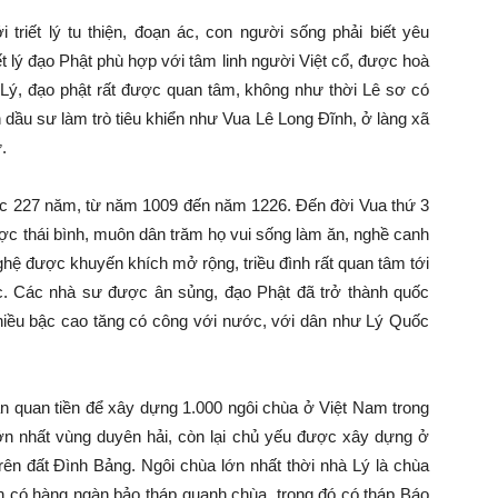
 triết lý tu thiện, đoạn ác, con người sống phải biết yêu
t lý đạo Phật phù hợp với tâm linh người Việt cổ, được hoà
u Lý, đạo phật rất được quan tâm, không như thời Lê sơ có
dầu sư làm trò tiêu khiển như Vua Lê Long Đĩnh, ở làng xã
.
 nước 227 năm, từ năm 1009 đến năm 1226. Đến đời Vua thứ 3
 thái bình, muôn dân trăm họ vui sống làm ăn, nghề canh
ghệ được khuyến khích mở rộng, triều đình rất quan tâm tới
ớc. Các nhà sư được ân sủng, đạo Phật đã trở thành quốc
iều bậc cao tăng có công với nước, với dân như Lý Quốc
n quan tiền để xây dựng 1.000 ngôi chùa ở Việt Nam trong
n nhất vùng duyên hải, còn lại chủ yếu được xây dựng ở
ên đất Đình Bảng. Ngôi chùa lớn nhất thời nhà Lý là chùa
h có hàng ngàn bảo tháp quanh chùa, trong đó có tháp Báo