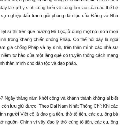
đây là sự hy sinh cống hiến vô cùng lớn lao của các thế hệ
 sự nghiệp đấu tranh giải phóng dân tộc của Đảng và Nhà
 liệt sĩ thì trên quê hương Mĩ Lộc, ở cùng một nơi sơn môn
sinh trong kháng chiến chống Pháp. Có thể nói đây là ngôi
am gia chống Pháp và hy sinh, trên thân mình các nhà sư
 niềm tự hào của một làng quê có truyền thống cách mạng
inh thân mình cho dân tộc và đạo pháp.
? Ngày tháng năm khởi công và khánh thành không ai biết
ng còn lưu giữ được. Theo Đại Nam Nhất Thống Chí: Khi các
h người Việt cổ là đạo gia tiên, thờ tổ tiên, các cụ, ông bà
ớ nguồn. Chính vì vậy đạo lý thờ cúng tổ tiên, các cụ, ông