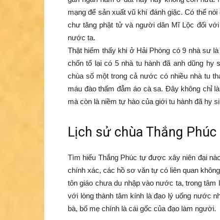
mạng để sản xuất vũ khí đánh giặc. Có thể nói 
chư tăng phật tử và người dân Mĩ Lộc đối với
nước ta.
Thật hiếm thấy khi ở Hải Phòng có 9 nhà sư là
chốn tổ lại có 5 nhà tu hành đã anh dũng hy 
chùa số một trong cả nước có nhiều nhà tu th
máu đào thấm đẫm áo cà sa. Đây không chỉ là
mà còn là niềm tự hào của giới tu hành đã hy s
Lịch sử chùa Thắng Phúc
Tìm hiểu Thắng Phúc tự được xây niên đại nào
chính xác, các hồ sơ văn tự có liên quan khô
tôn giáo chưa du nhập vào nước ta, trong tâm lin
với lòng thành tâm kính là đạo lý uống nước nh
bà, bố mẹ chính là cái gốc của đạo làm người.