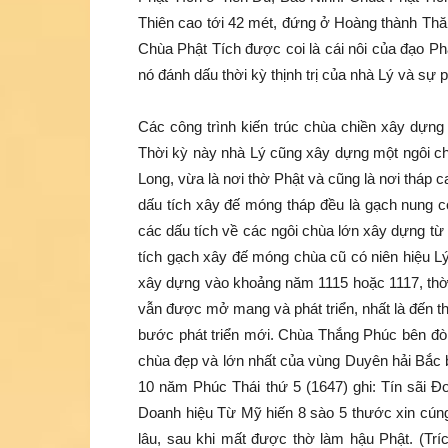
Thiên cao tới 42 mét, đứng ở Hoàng thành Thă
Chùa Phật Tích được coi là cái nôi của đạo P
nó đánh dấu thời kỳ thịnh trị của nhà Lý và sự
Các công trình kiến trúc chùa chiền xây dựng
Thời kỳ này nhà Lý cũng xây dựng một ngôi ch
Long, vừa là nơi thờ Phật và cũng là nơi tháp
dấu tích xây đế móng tháp đều là gạch nung 
các dấu tích về các ngôi chùa lớn xây dựng từ 
tích gạch xây đế móng chùa cũ có niên hiệu 
xây dựng vào khoảng năm 1115 hoặc 1117, thời
vẫn được mở mang và phát triển, nhất là đến 
bước phát triển mới. Chùa Thắng Phúc bên đò An
chùa đẹp và lớn nhất của vùng Duyên hải Bắc 
10 năm Phúc Thái thứ 5 (1647) ghi: Tín sãi 
Doanh hiệu Từ Mỹ hiến 8 sào 5 thước xin cún
lâu, sau khi mất được thờ làm hậu Phật. (Trí