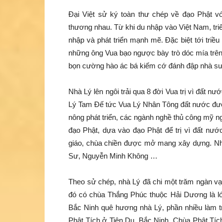
Đại Việt sử ký toàn thư chép về đạo Phật với
thương nhau. Từ khi du nhập vào Việt Nam, triế
nhập và phát triển mạnh mẽ. Đặc biệt tới triề
những ông Vua bạo ngược bày trò dóc mía trên 
bọn cường hào ác bá kiếm cớ đánh đập nhà sư
Nhà Lý lên ngôi trải qua 8 đời Vua trị vì đất
Lý Tam Đế tức Vua Lý Nhân Tông đất nước được
nông phát triển, các ngành nghề thủ công mỹ n
đạo Phật, dựa vào đạo Phật để trị vì đất nư
giáo, chùa chiền được mở mang xây dựng. Nh
Sư, Nguyễn Minh Không …
Theo sử chép, nhà Lý đã chi một trăm ngàn vạ
đó có chùa Thắng Phúc thuộc Hải Dương là lớ
Bắc Ninh quê hương nhà Lý, phần nhiều làm tr
Phật Tích ở Tiên Du, Bắc Ninh. Chùa Phật Tíc