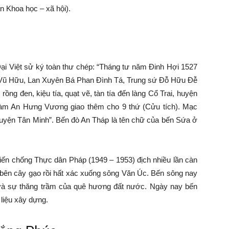
n Khoa học – xã hội).
i Việt sử ký toàn thư chép: “Tháng tư năm Đinh Hợi 1527
Vũ Hữu, Lan Xuyên Bá Phan Đình Tá, Trung sứ Đỗ Hữu Đễ
ng đen, kiệu tía, quạt vẽ, tàn tía đến làng Cổ Trai, huyện
àm An Hưng Vương giao thêm cho 9 thứ (Cửu tích). Mạc
huyện Tân Minh”. Bến đò An Tháp là tên chữ của bến Sứa ở
iến chống Thực dân Pháp (1949 – 1953) địch nhiều lần càn
n bên cây gạo rồi hất xác xuống sông Văn Úc. Bến sông nay
sử và sự thăng trầm của quê hương đất nước. Ngày nay bến
 liệu xây dựng.