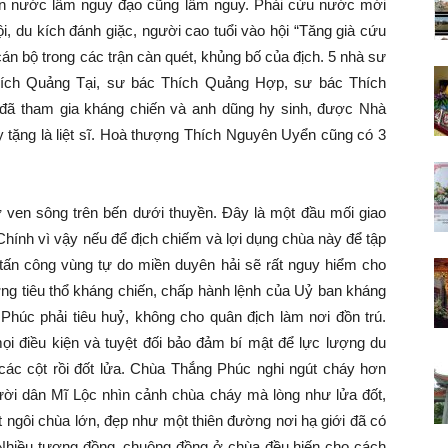
vận nước lâm nguy đạo cũng lâm nguy. Phải cứu nước mới
i, du kích đánh giặc, người cao tuổi vào hội “Tăng già cứu
cán bộ trong các trận càn quét, khủng bố của địch. 5 nhà sư
hích Quảng Tại, sư bác Thích Quảng Hợp, sư bác Thích
ã tham gia kháng chiến và anh dũng hy sinh, được Nhà
 tặng là liệt sĩ. Hoà thượng Thích Nguyên Uyển cũng có 3
 ven sông trên bến dưới thuyền. Đây là một đầu mối giao
hính vì vậy nếu để địch chiếm và lợi dụng chùa này để tập
 tấn công vùng tự do miền duyên hải sẽ rất nguy hiểm cho
ơng tiêu thổ kháng chiến, chấp hành lệnh của Uỷ ban kháng
 Phúc phải tiêu huỷ, không cho quân địch làm nơi đồn trú.
mọi điều kiện và tuyệt đối bảo đảm bí mật để lực lượng du
ác cột rồi đốt lửa. Chùa Thắng Phúc nghi ngút cháy hơn
ời dân Mĩ Lộc nhìn cảnh chùa cháy mà lòng như lửa đốt,
ột ngôi chùa lớn, đẹp như một thiên đường nơi hạ giới đã có
Nhiều tượng đồng, chuông đồng ở chùa đều hiến cho cách