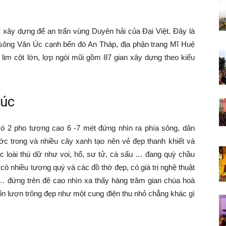
xây dựng để an trấn vùng Duyên hải của Đại Việt. Đây là
Phúc
g sông Văn Úc cạnh bến đò An Tháp, địa phận trang Mĩ Huệ
im cột lớn, lợp ngói mũi gồm 87 gian xây dựng theo kiểu
húc
-
ó 2 pho tượng cao 6 -7 mét đứng nhìn ra phía sông, dân
c trong và nhiều cây xanh tạo nên vẻ đẹp thanh khiết và
 loài thú dữ như voi, hổ, sư tử, cá sấu … đang quỳ chầu
có nhiều tượng quý và các đồ thờ đẹp, có giá trị nghệ thuật
Tiên
 … đứng trên đê cao nhìn xa thấy hàng trăm gian chùa hoà
ốn lượn trông đẹp như một cung điện thu nhỏ chẳng khác gì