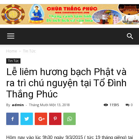
Chùa
Home
Tin Tức
Tin Tức
Thắng
Lễ liêm hương bạch Phật và
ra trì chú nguyện tại Tổ Đình
Thắng Phúc
Phúc
By
admin
-
Tháng Mười Một 13, 2018
11595
0
-
Hôm nay vào lúc 9h30 ngày 9/3/2015 ( tức 19 tháng giêng) tại