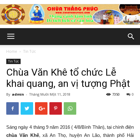
Chùa
Home
Tin Tức
Tin Tức
Thắng
Chùa Văn Khê tổ chức Lễ
khai quang, an vị tượng Phật
By
admin
-
Tháng Mười Một 11, 2018
7350
0
Phúc
-
Sáng ngày 4 tháng 9 năm 2016 ( 4/8/Bính Thân), tại chính điện
chùa Văn Khê
, xã An Thọ, huyện An Lão, thành phố Hải