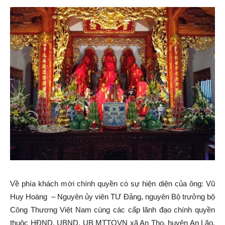
Về phía khách mời chính quyền có sự hiện diện của ông: Vũ
Huy Hoàng – Nguyên ủy viên TƯ Đảng, nguyên Bộ trưởng bộ
Công Thương Việt Nam cùng các cấp lãnh đạo chính quyền
thuộc HĐND, UBND, UB MTTQVN xã An Thọ, huyện An Lão,