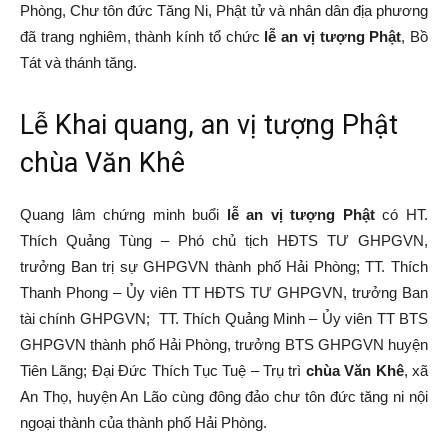
Phòng, Chư tôn đức Tăng Ni, Phật tử và nhân dân địa phương
Tiên
đã trang nghiêm, thành kính tổ chức
lễ an vị tượng Phật
, Bồ
Tát và thánh tăng.
Lễ Khai quang, an vị tượng Phật
Lãng
chùa Văn Khê
Quang lâm chứng minh buổi
lễ an vị tượng Phật
có HT.
–
Thích Quảng Tùng – Phó chủ tịch HĐTS TƯ GHPGVN,
trưởng Ban trị sự GHPGVN thành phố Hải Phòng; TT. Thích
Thanh Phong – Ủy viên TT HĐTS TƯ GHPGVN, trưởng Ban
Hải
tài chính GHPGVN; TT. Thích Quảng Minh – Ủy viên TT BTS
GHPGVN thành phố Hải Phòng, trưởng BTS GHPGVN huyện
Tiên Lãng; Đại Đức Thích Tục Tuệ – Trụ trì
chùa Văn Khê
, xã
Phòng
An Thọ, huyện An Lão cùng đông đảo chư tôn đức tăng ni nội
ngoại thành của thành phố Hải Phòng.