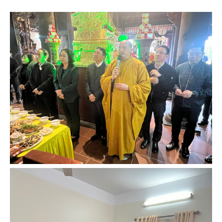
Tiên
Lãng
–
Hải
Phòng