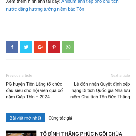
Xem thêm hình ảnh tại đây:
Anlbum ảnh tiếp phó chủ tịch
nước dâng hương tưởng niệm bác Tôn
Previous article
Next article
PG huyện Tiên Lãng tổ chức
Lễ đón nhận Quyết định xếp
cầu siêu cho hội viên quá cố
hạng Di tích Quốc gia Nhà lưu
năm Giáp Thìn – 2024
niệm Chủ tịch Tôn Đức Thắng
Bài viết mới nhất
Cùng tác giả
TỔ ĐÌNH THẮNG PHÚC NGÔI CHÙA