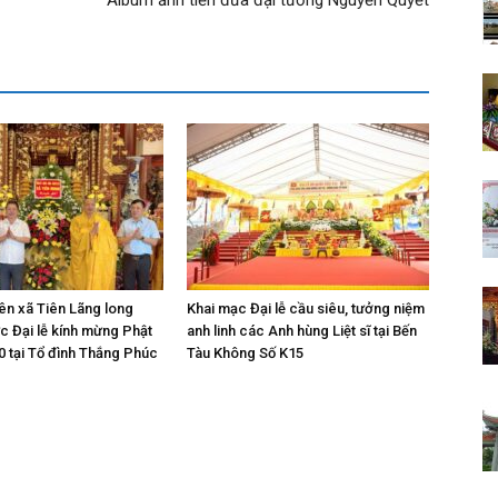
iên xã Tiên Lãng long
Khai mạc Đại lễ cầu siêu, tưởng niệm
ức Đại lễ kính mừng Phật
anh linh các Anh hùng Liệt sĩ tại Bến
0 tại Tổ đình Thắng Phúc
Tàu Không Số K15