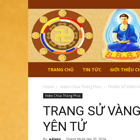
TRANG CHỦ
TIN TỨC
GIỚI THIỆU 
Home
Video Chùa Thắng Phúc
TRANG SỬ VÀNG N
Video Chùa Thắng Phúc
TRANG SỬ VÀNG
YÊN TỬ
By
admin
-
Tháng Mười Hai 20, 2024