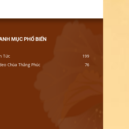
ANH MỤC PHỔ BIẾN
n Tức
199
ideo Chùa Thắng Phúc
76