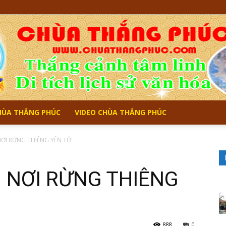
CHÙA THẮNG PHÚC
VIDEO CHÙA THẮNG PHÚC
Chùa
ƠI RỪNG THIÊNG YÊN TỬ
 NƠI RỪNG THIÊNG
Thắng
888
0