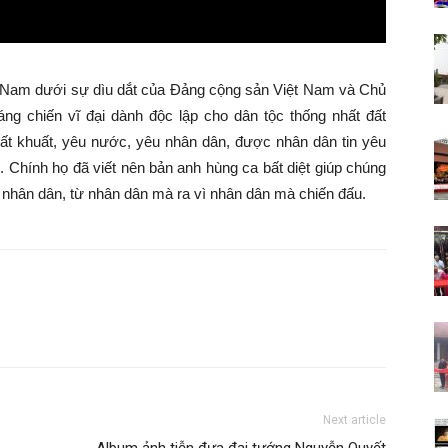
Lãng
Nam dưới sự dìu dắt của Đảng cộng sản Việt Nam và Chủ
ng chiến vĩ đại dành độc lập cho dân tộc thống nhất đất
ất khuất, yêu nước, yêu nhân dân, được nhân dân tin yêu
–
. Chính họ đã viết nên bản anh hùng ca bất diệt giúp chúng
 nhân dân, từ nhân dân mà ra vì nhân dân mà chiến đấu.
Hải
Phòng
Next article
Album ảnh tiễn đưa đại tướng Nguyễn Quyết