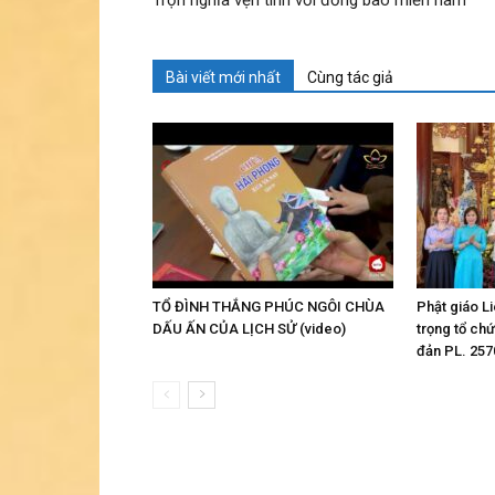
Bài viết mới nhất
Cùng tác giả
TỔ ĐÌNH THẮNG PHÚC NGÔI CHÙA
Phật giáo L
DẤU ẤN CỦA LỊCH SỬ (video)
trọng tổ ch
đản PL. 257