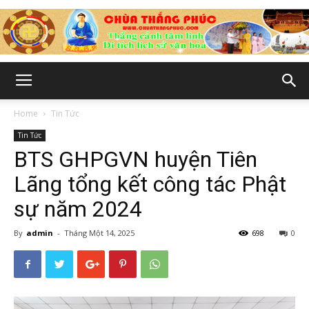
Chùa
Home
Tin Tức
Tin Tức
Thắng
BTS GHPGVN huyện Tiên
Lãng tổng kết công tác Phật
sự năm 2024
Phúc
By
admin
-
Tháng Một 14, 2025
698
0
-