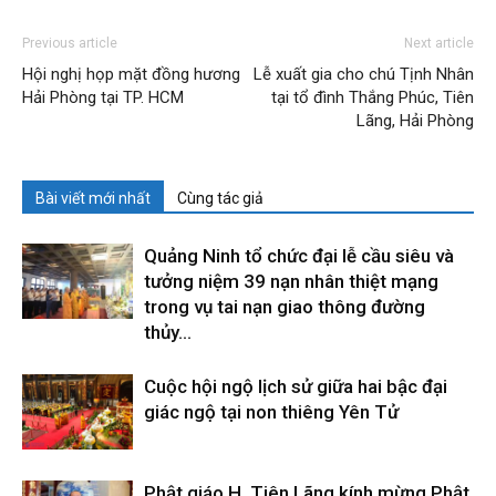
Previous article
Next article
Hội nghị họp mặt đồng hương
Lễ xuất gia cho chú Tịnh Nhân
Hải Phòng tại TP. HCM
tại tổ đình Thắng Phúc, Tiên
Lãng, Hải Phòng
Bài viết mới nhất
Cùng tác giả
Quảng Ninh tổ chức đại lễ cầu siêu và
tưởng niệm 39 nạn nhân thiệt mạng
trong vụ tai nạn giao thông đường
thủy...
Cuộc hội ngộ lịch sử giữa hai bậc đại
giác ngộ tại non thiêng Yên Tử
Phật giáo H. Tiên Lãng kính mừng Phật