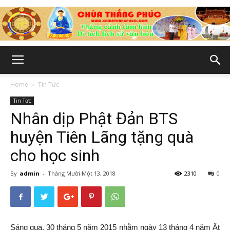
Chùa
Home
Tin Tức
Tin Tức
Thắng
Nhân dịp Phật Đản BTS
huyện Tiên Lãng tặng quà
cho học sinh
Phúc
By
admin
-
Tháng Mười Một 13, 2018
2310
0
-
Sáng qua, 30 tháng 5 năm 2015 nhằm ngày 13 tháng 4 năm Ất