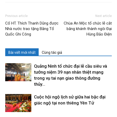
Previous article
Next article
Cố HT. Thích Thanh Dũng được
Chùa An Mộc tổ chức lễ cắt
Nhà nước trao tặng Bằng Tổ
băng khánh thành ngôi Đại
Quốc Ghi Công
Hùng Bảo Điện
Bài viết mới nhất
Cùng tác giả
Quảng Ninh tổ chức đại lễ cầu siêu và
tưởng niệm 39 nạn nhân thiệt mạng
trong vụ tai nạn giao thông đường
thủy...
Cuộc hội ngộ lịch sử giữa hai bậc đại
giác ngộ tại non thiêng Yên Tử