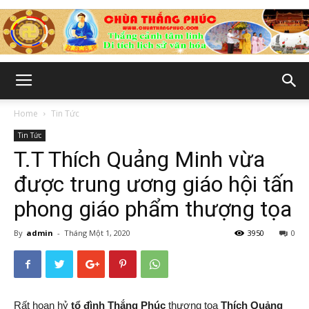
Chùa
Home
Tin Tức
Tin Tức
Thắng
T.T Thích Quảng Minh vừa
được trung ương giáo hội tấn
phong giáo phẩm thượng tọa
Phúc
By
admin
-
Tháng Một 1, 2020
3950
0
-
Rất hoan hỷ
tổ đình Thắng Phúc
thượng tọa
Thích Quảng