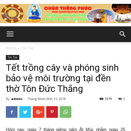
Chùa
Home
Tin Tức
Tin Tức
Thắng
Tết trồng cây và phóng sinh
bảo vệ môi trường tại đền
thờ Tôn Đức Thắng
Phúc
By
admin
-
Tháng Mười Một 13, 2018
3379
0
-
Hôm nay, ngày 7 tháng giêng năm Ất Mùi, nhằm ngày 25