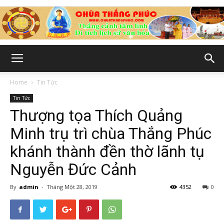
Chùa
Home
Tin Tức
Tin Tức
Thắng
Thượng tọa Thích Quảng
Minh trụ trì chùa Thắng Phúc
khánh thành đền thờ lãnh tụ
Phúc
Nguyễn Đức Cảnh
By
admin
-
Tháng Một 28, 2019
4352
0
-