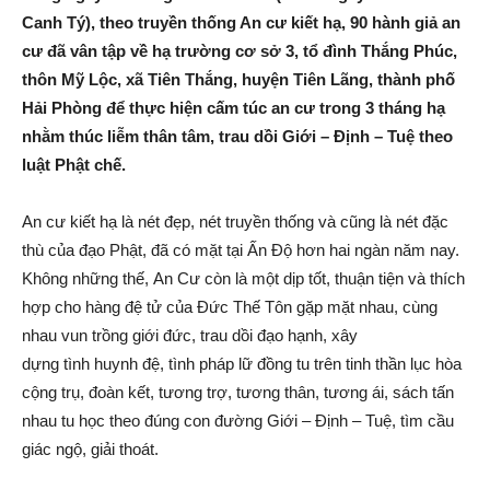
Canh Tý), theo truyền thống An cư kiết hạ, 90 hành giả an
Tiên
cư đã vân tập về hạ trường cơ sở 3, tổ đình Thắng Phúc,
thôn Mỹ Lộc, xã Tiên Thắng, huyện Tiên Lãng, thành phố
Hải Phòng để thực hiện cấm túc an cư trong 3 tháng hạ
nhằm thúc liễm thân tâm, trau dồi Giới – Định – Tuệ theo
Lãng
luật Phật chế.
An cư kiết hạ là nét đẹp, nét truyền thống và cũng là nét đặc
–
thù của đạo Phật, đã có mặt tại Ấn Độ hơn hai ngàn năm nay.
Không những thế, An Cư còn là một dịp tốt, thuận tiện và thích
hợp cho hàng đệ tử của Đức Thế Tôn gặp mặt nhau, cùng
Hải
nhau vun trồng giới đức, trau dồi đạo hạnh, xây
dựng tình huynh đệ, tình pháp lữ đồng tu trên tinh thần lục hòa
cộng trụ, đoàn kết, tương trợ, tương thân, tương ái, sách tấn
nhau tu học theo đúng con đường Giới – Định – Tuệ, tìm cầu
Phòng
giác ngộ, giải thoát.