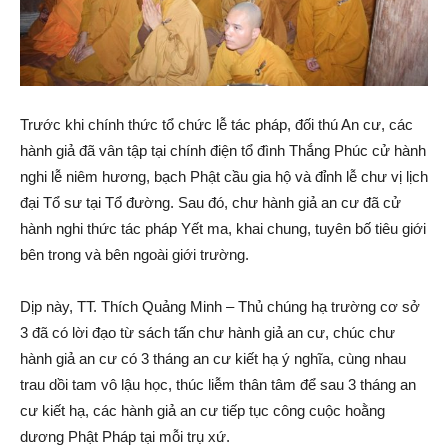
Trước khi chính thức tổ chức lễ tác pháp, đối thú An cư, các
hành giả đã vân tập tại chính điện tổ đình Thắng Phúc cử hành
nghi lễ niêm hương, bạch Phật cầu gia hộ và đỉnh lễ chư vị lịch
đại Tổ sư tại Tổ đường. Sau đó, chư hành giả an cư đã cử
hành nghi thức tác pháp Yết ma, khai chung, tuyên bố tiêu giới
bên trong và bên ngoài giới trường.
Dịp này, TT. Thích Quảng Minh – Thủ chúng hạ trường cơ sở
3 đã có lời đạo từ sách tấn chư hành giả an cư, chúc chư
hành giả an cư có 3 tháng an cư kiết hạ ý nghĩa, cùng nhau
trau dồi tam vô lậu học, thúc liễm thân tâm để sau 3 tháng an
cư kiết hạ, các hành giả an cư tiếp tục công cuộc hoằng
dương Phật Pháp tại mỗi trụ xứ.