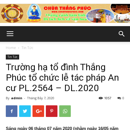
Chùa
Home
Tin Tức
Tin Tức
Thắng
Trường hạ tổ đình Thắng
Phúc tổ chức lễ tác pháp An
cư PL.2564 – DL.2020
Phúc
By
admin
-
Tháng Bảy 7, 2020
1057
0
-
Sáng ngày 06 tháng 07 năm 2020 (nhằm ngày 16/05 năm