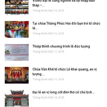
Video đại lễ cung nghinh xá lợi nhập bảo
tháp –...
Tháng Mười Một 15, 2018
Tại chùa Thắng Phúc Hai đôi bạn trẻ tổ chức
lễ...
Tháng Mười Một 13, 2018
Thiệp thỉnh chương trình lễ đúc tượng
Tháng Mười Một 11, 2018
Chùa Văn Khê tổ chức Lễ khai quang, an vị
tượng...
Tháng Mười Một 11, 2018
Đại lễ an vị long cốt đền thờ cố chủ tịch...
Tháng Mười Một 14, 2018