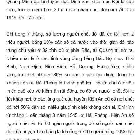
Quảng Minh đã lên tuyên đọc Diễn văn khai mạc Đại lễ cầu
siêu, tưởng niệm hơn 2 triệu nạn nhân chết đói năm Ất Dậu
1945 trên cả nước.
Chỉ trong 7 tháng, số lượng người chết đói đã lên tới hơn 2
triệu người, bằng 10% dân số cả nước vào thời gian đó, tập
trung chủ yếu ở 32 tỉnh củ ở phía Bắc, từ Quảng trị trở ra.
Nhiều nhất là ở các tỉnh vùng đồng bằng Bắc Bộ như: Thái
Bình, Nam Định, Ninh Bình, Hải Dương, Hưng Yên, nhiều
làng, xã chết 50 đến 80% số dân, nhiều gia đình, dòng họ
không còn ai. Hải Phòng là thành phố lớn, người dân ở nhiều
miền quê kéo về kiếm ăn rất đông, do đó số người chết đói la
liệt khắp nơi, ở các làng quê của huyện Kiên An cũ có nơi chết
đói tới 50% dân số, nhiều gia đình chết không còn ai. Chỉ tính
từ tháng 1 đến tháng 3 năm 1945, ở Hải Phòng, Kiến An số
người chết lên tới 60 ngàn người trong đó số người dân chết
đói của huyện Tiên Lãng là khoảng 6.700 người bằng 10% dân
số trên cả huyện.