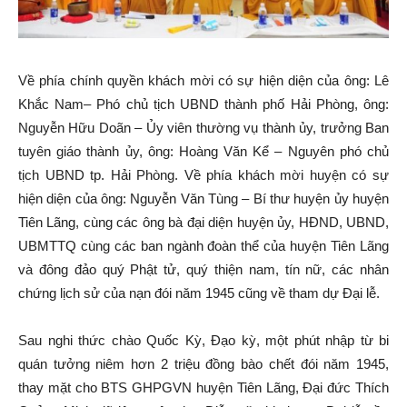
Về phía chính quyền khách mời có sự hiện diện của ông: Lê
Khắc Nam– Phó chủ tịch UBND thành phố Hải Phòng, ông:
Nguyễn Hữu Doãn – Ủy viên thường vụ thành ủy, trưởng Ban
tuyên giáo thành ủy, ông: Hoàng Văn Kể – Nguyên phó chủ
tịch UBND tp. Hải Phòng. Về phía khách mời huyện có sự
hiện diện của ông: Nguyễn Văn Tùng – Bí thư huyện ủy huyện
Tiên Lãng, cùng các ông bà đại diện huyện ủy, HĐND, UBND,
UBMTTQ cùng các ban ngành đoàn thể của huyện Tiên Lãng
và đông đảo quý Phật tử, quý thiện nam, tín nữ, các nhân
chứng lịch sử của nạn đói năm 1945 cũng về tham dự Đại lễ.
Sau nghi thức chào Quốc Kỳ, Đạo kỳ, một phút nhập từ bi
quán tưởng niêm hơn 2 triệu đồng bào chết đói năm 1945,
thay mặt cho BTS GHPGVN huyện Tiên Lãng, Đại đức Thích