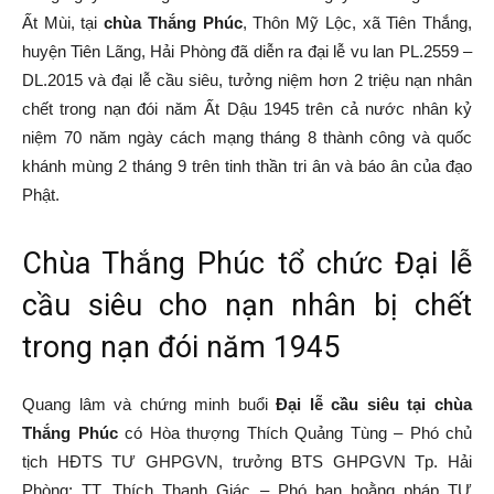
Ất Mùi, tại
chùa Thắng Phúc
, Thôn Mỹ Lộc, xã Tiên Thắng,
Tiên
huyện Tiên Lãng, Hải Phòng đã diễn ra đại lễ vu lan PL.2559 –
DL.2015 và đại lễ cầu siêu, tưởng niệm hơn 2 triệu nạn nhân
chết trong nạn đói năm Ất Dậu 1945 trên cả nước nhân kỷ
niệm 70 năm ngày cách mạng tháng 8 thành công và quốc
Lãng
khánh mùng 2 tháng 9 trên tinh thần tri ân và báo ân của đạo
Phật.
–
Chùa Thắng Phúc tổ chức Đại lễ
cầu siêu cho nạn nhân bị chết
Hải
trong nạn đói năm 1945
Quang lâm và chứng minh buổi
Đại lễ cầu siêu tại chùa
Thắng Phúc
có Hòa thượng Thích Quảng Tùng – Phó chủ
Phòng
tịch HĐTS TƯ GHPGVN, trưởng BTS GHPGVN Tp. Hải
Phòng; TT. Thích Thanh Giác – Phó ban hoằng pháp TƯ