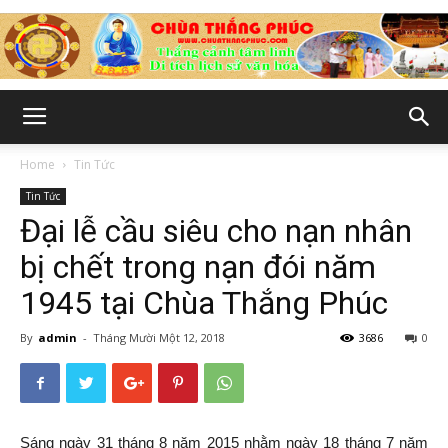
Chùa
Home
Tin Tức
Tin Tức
Thắng
Đại lễ cầu siêu cho nạn nhân
bị chết trong nạn đói năm
1945 tại Chùa Thắng Phúc
Phúc
By
admin
-
Tháng Mười Một 12, 2018
3686
0
-
Sáng ngày 31 tháng 8 năm 2015 nhằm ngày 18 tháng 7 năm