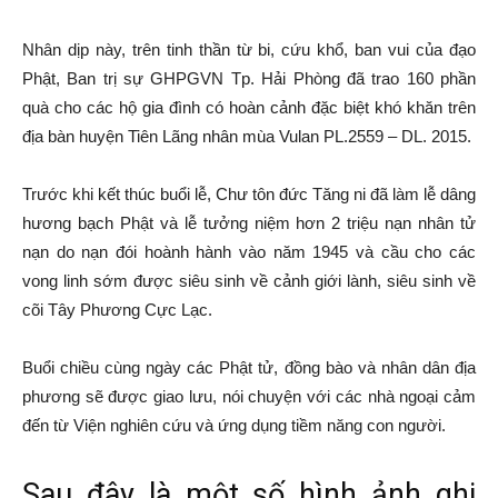
Nhân dịp này, trên tinh thần từ bi, cứu khổ, ban vui của đạo
Phật, Ban trị sự GHPGVN Tp. Hải Phòng đã trao 160 phần
quà cho các hộ gia đình có hoàn cảnh đặc biệt khó khăn trên
địa bàn huyện Tiên Lãng nhân mùa Vulan PL.2559 – DL. 2015.
Trước khi kết thúc buổi lễ, Chư tôn đức Tăng ni đã làm lễ dâng
hương bạch Phật và lễ tưởng niệm hơn 2 triệu nạn nhân tử
nạn do nạn đói hoành hành vào năm 1945 và cầu cho các
vong linh sớm được siêu sinh về cảnh giới lành, siêu sinh về
cõi Tây Phương Cực Lạc.
Buổi chiều cùng ngày các Phật tử, đồng bào và nhân dân địa
phương sẽ được giao lưu, nói chuyện với các nhà ngoại cảm
đến từ Viện nghiên cứu và ứng dụng tiềm năng con người.
Sau đây là một số hình ảnh ghi