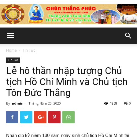
Chùa
Home
Tin Tức
Tin Tức
Thắng
Lễ hô thần nhập tượng Chủ
tịch Hồ Chí Minh và Chủ tịch
Tôn Đức Thắng
Phúc
By
admin
-
Tháng Năm 20, 2020
1868
0
-
Nhân dịp kỷ niệm 130 năm ngày sinh chủ tịch Hồ Chí Minh tại