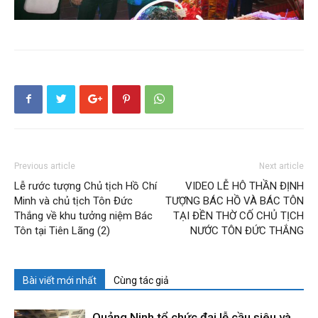
Previous article
Next article
Lễ rước tượng Chủ tịch Hồ Chí
VIDEO LỄ HÔ THẦN ĐỊNH
Minh và chủ tịch Tôn Đức
TƯỢNG BÁC HỒ VÀ BÁC TÔN
Thắng về khu tưởng niệm Bác
TẠI ĐỀN THỜ CỐ CHỦ TỊCH
Tôn tại Tiên Lãng (2)
NƯỚC TÔN ĐỨC THẮNG
Bài viết mới nhất
Cùng tác giả
Quảng Ninh tổ chức đại lễ cầu siêu và