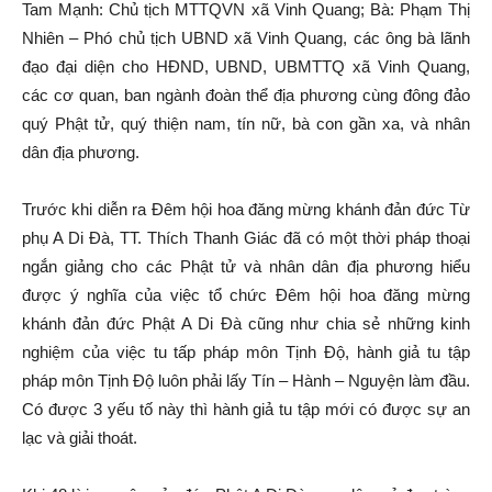
Tam Mạnh: Chủ tịch MTTQVN xã Vinh Quang; Bà: Phạm Thị
Nhiên – Phó chủ tịch UBND xã Vinh Quang, các ông bà lãnh
đạo đại diện cho HĐND, UBND, UBMTTQ xã Vinh Quang,
các cơ quan, ban ngành đoàn thể địa phương cùng đông đảo
quý Phật tử, quý thiện nam, tín nữ, bà con gần xa, và nhân
dân địa phương.
Trước khi diễn ra Đêm hội hoa đăng mừng khánh đản đức Từ
phụ A Di Đà, TT. Thích Thanh Giác đã có một thời pháp thoại
ngắn giảng cho các Phật tử và nhân dân địa phương hiểu
được ý nghĩa của việc tổ chức Đêm hội hoa đăng mừng
khánh đản đức Phật A Di Đà cũng như chia sẻ những kinh
nghiệm của việc tu tấp pháp môn Tịnh Độ, hành giả tu tập
pháp môn Tịnh Độ luôn phải lấy Tín – Hành – Nguyện làm đầu.
Có được 3 yếu tố này thì hành giả tu tập mới có được sự an
lạc và giải thoát.