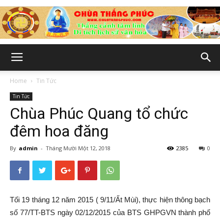
Chùa
Home
Tin Tức
Tin Tức
Thắng
Chùa Phúc Quang tổ chức
đêm hoa đăng
By
admin
-
Tháng Mười Một 12, 2018
2385
0
Phúc
-
Tối 19 tháng 12 năm 2015 ( 9/11/Ất Mùi), thực hiện thông bạch
số 77/TT-BTS ngày 02/12/2015 của BTS GHPGVN thành phố