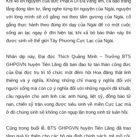
Khi 48 lời nguyện của đức Phật A Di Đà vang lên, cả đạo tràng
lắng đọng tâm tư, lắng nghe từng lời nguyện của Ngài, nguyện
với lòng mình sẽ cố gắng noi theo tấm gương của Ngài, cố
gắng thực hành theo đúng lời dạy của Ngài để có một cuộc
sống an lạc ngay ở đời hiện tại, khi xả bỏ báo thân này thì
được sinh về thế giới Tây Phương Cực Lạc của Ngài.
Nhân dịp này, Đại đức Thích Quảng Minh – Trưởng BTS
GHPGVN huyện Tiên Lãng đã ban đạo từ tán thán công đức
của Đại đức trụ trì tổ chức một đêm hội Hoa đăng thật linh
thiêng và ý nghĩa. Không những chỉ mang ý nghĩa đối với
người sống mà còn có ý nghĩa đối với những người đã khuất,
cầu nguyện cho anh linh các anh hùng, liệt sỹ, đồng bào tử
nạn, chiến sỹ trận vong được siêu sinh về miền Cực Lạc mà
ở đó chúng sinh sẽ không còn ngụp lặn trong sinh tử luân hồi.
Cũng trong buổi lễ, BTS GHPGVN huyện Tiên Lãng đã trao
tặng quà từ thiện cho các hộ gia đình chính sách, trẻ mồ côi,