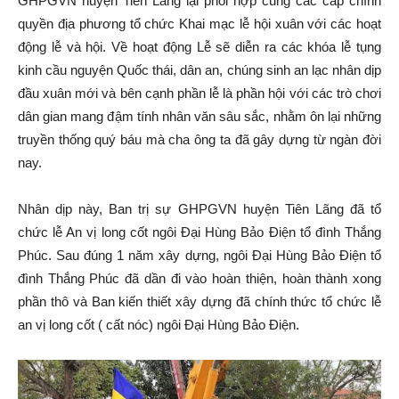
GHPGVN huyện Tiên Lãng lại phối hợp cùng các cấp chính
quyền địa phương tổ chức Khai mạc lễ hội xuân với các hoạt
động lễ và hội. Về hoạt động Lễ sẽ diễn ra các khóa lễ tụng
kinh cầu nguyện Quốc thái, dân an, chúng sinh an lạc nhân dịp
đầu xuân mới và bên cạnh phần lễ là phần hội với các trò chơi
dân gian mang đậm tính nhân văn sâu sắc, nhằm ôn lại những
truyền thống quý báu mà cha ông ta đã gây dựng từ ngàn đời
nay.
Nhân dịp này, Ban trị sự GHPGVN huyện Tiên Lãng đã tổ
chức lễ An vị long cốt ngôi Đại Hùng Bảo Điện tổ đình Thắng
Phúc. Sau đúng 1 năm xây dựng, ngôi Đại Hùng Bảo Điện tổ
đình Thắng Phúc đã dần đi vào hoàn thiện, hoàn thành xong
phần thô và Ban kiến thiết xây dựng đã chính thức tổ chức lễ
an vị long cốt ( cất nóc) ngôi Đại Hùng Bảo Điện.