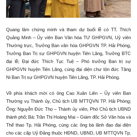
Quang lâm chứng minh và tham dự buổi lễ có TT. Thích
Quảng Minh – Ủy viên Ban Văn hóa TƯ GHPGVN, Uỷ viên
Thường trực, Trưởng Ban văn hóa GHPGVN TP. Hải Phòng,
Trưởng Ban Trị sự GHPGVN huyện Tiên Lãng, Trưởng BTC
đại lễ; Đại đức Thích Tục Tuệ – Phó trưởng Ban trị sự
GHPGVN huyện Tiên Lãng, cùng đại diện chư tôn đức Tăng
Ni Ban Trị sự GHPGVN huyện Tiên Lãng, TP. Hải Phòng.
Về phía khách mời có ông Cao Xuân Liên – Ủy viên Ban
Thường vụ Thành ủy, Chủ tịch UB MTTQVN TP. Hải Phòng;
Ông: Nguyễn Đức Thọ – Thành ủy viên, Phó Chủ tịch UBND
thành phố; Bà: Trần Thị Hoàng Mai – Giám đốc Sở Văn hóa và
Thể thao Tp. Hải Phòng, cùng các ông bà lãnh đạo đại diện
cho các cấp Uỷ Đảng thuộc HĐND, UBND, UB MTTQVN Tp.