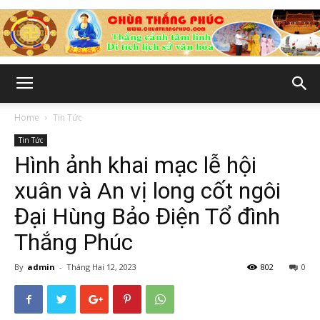
Chùa
Home
Tin Tức
Tin Tức
Thắng
Hình ảnh khai mạc lễ hội
xuân và An vị long cốt ngôi
Đại Hùng Bảo Điện Tổ đình
Phúc
Thắng Phúc
By
admin
-
Tháng Hai 12, 2023
802
0
-