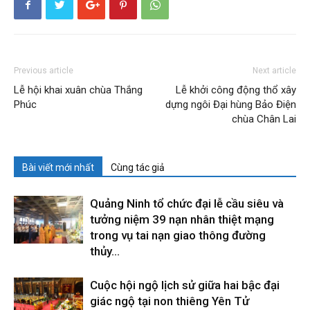
Previous article
Next article
Lễ hội khai xuân chùa Thắng
Lễ khởi công động thổ xây
Phúc
dựng ngôi Đại hùng Bảo Điện
chùa Chân Lai
Bài viết mới nhất
Cùng tác giả
Quảng Ninh tổ chức đại lễ cầu siêu và
tưởng niệm 39 nạn nhân thiệt mạng
trong vụ tai nạn giao thông đường
thủy...
Cuộc hội ngộ lịch sử giữa hai bậc đại
giác ngộ tại non thiêng Yên Tử