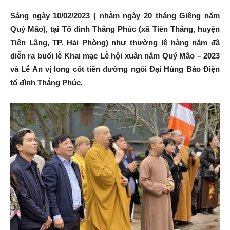
Sáng ngày 10/02/2023 ( nhằm ngày 20 tháng Giêng năm
Tiên
Quý Mão), tại Tổ đình Thắng Phúc (xã Tiên Thắng, huyện
Tiên Lãng, TP. Hải Phòng) như thường lệ hàng năm đã
diễn ra buổi lễ Khai mạc Lễ hội xuân năm Quý Mão – 2023
Lãng
và Lễ An vị long cốt tiền đường ngôi Đại Hùng Bảo Điện
tổ đình Thắng Phúc.
–
Hải
Phòng