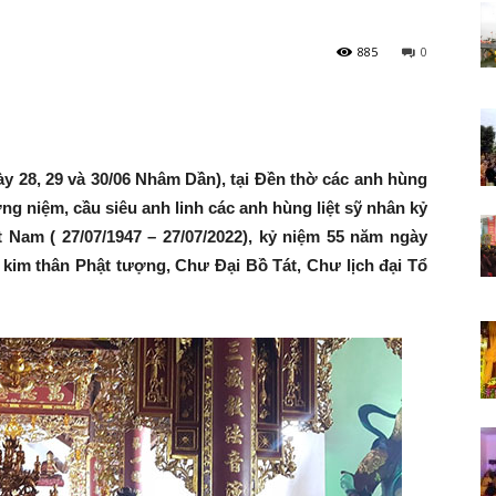
885
0
Phúc
ày 28, 29 và 30/06 Nhâm Dần), tại Đền thờ các anh hùng
ởng niệm, cầu siêu anh linh các anh hùng liệt sỹ nhân kỷ
-
 Nam ( 27/07/1947 – 27/07/2022), kỷ niệm 55 năm ngày
ị kim thân Phật tượng, Chư Đại Bồ Tát, Chư lịch đại Tổ
Tiên