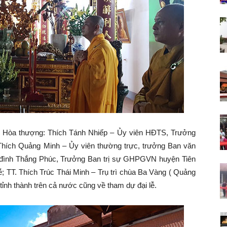
Lãng
–
ó Hòa thượng: Thích Tánh Nhiếp – Ủy viên HĐTS, Trưởng
Hải
ích Quảng Minh – Ủy viên thường trực, trưởng Ban văn
 đình Thắng Phúc, Trưởng Ban trị sự GHPGVN huyện Tiên
ễ; TT. Thích Trúc Thái Minh – Trụ trì chùa Ba Vàng ( Quảng
ỉnh thành trên cả nước cũng về tham dự đại lễ.
Phòng