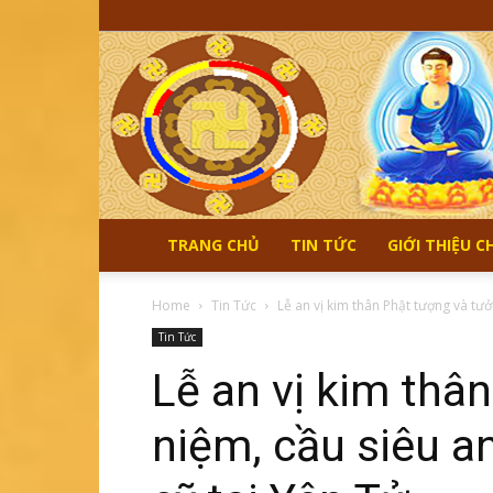
TRANG CHỦ
TIN TỨC
GIỚI THIỆU 
Home
Tin Tức
Lễ an vị kim thân Phật tượng và tưở
Tin Tức
Lễ an vị kim thâ
niệm, cầu siêu an