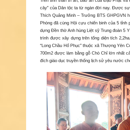
Trên tinh thần tri ân, báo ân của Đạo Phật v
cây” của Dân tộc ta từ ngàn đời nay. Được s
Thích Quảng Minh – Trưởng BTS GHPGVN huyện
Phòng đã cùng Hội cựu chiến binh của 5 tỉnh 
dựng Đền thờ Anh hùng Liệt sỹ Trung đoàn 5 Y
trình được xây dựng trên tổng diện tích 2,2h
“Long Chầu Hổ Phục” thuộc xã Thượng Yên Công
700m2 được làm bằng gỗ Chò Chỉ lớn nhất cả 
đích giáo dục truyền thống lịch sử yêu nước cho