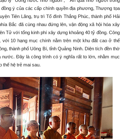
à đạo lý “Uống nước nhớ nguồn”, “ Ăn quả nhớ người trồng
ự đồng ý của các cấp chính quyền địa phương, Thượng tọa
 Tiên Lãng, trụ trì Tổ đình Thắng Phúc, thành phố Hải
phía Bắc đã cùng nhau đứng lên, vận động xã hội hóa xây
ên Tử với tổng kinh phí xây dựng khoảng 40 tỷ đồng. Công
a, với 10 hạng mục chính nằm trên một khu đất cao ở thế
, thành phố Uông Bí, tỉnh Quảng Ninh. Diện tích đền thờ
nước. Đây là công trình có ý nghĩa rất to lớn, nhằm mục
 thế hệ trẻ mai sau.