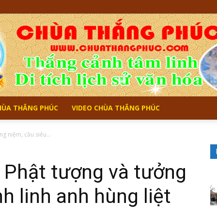
CHÙA THẮNG PHÚC
VIDEO CHÙA THẮNG PHÚC
Chùa
ng niệm, cầu siêu...
n Phật tượng và tưởng
h linh anh hùng liệt
Thắng