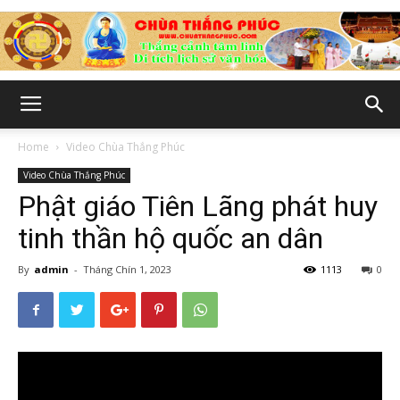
Chùa
Home
Video Chùa Thắng Phúc
Video Chùa Thắng Phúc
Thắng
Phật giáo Tiên Lãng phát huy
tinh thần hộ quốc an dân
By
admin
-
Tháng Chín 1, 2023
1113
0
Phúc
-