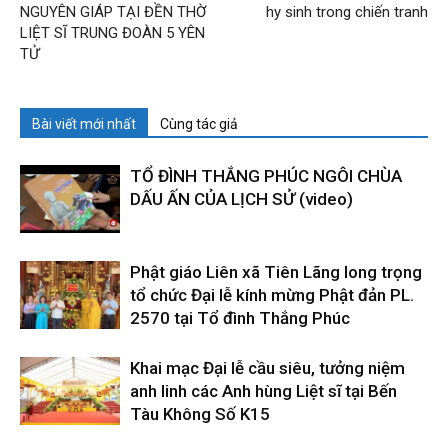
NGUYÊN GIÁP TẠI ĐỀN THỜ
hy sinh trong chiến tranh
LIỆT SĨ TRUNG ĐOÀN 5 YÊN
TỬ
Bài viết mới nhất
Cùng tác giả
TỔ ĐÌNH THẮNG PHÚC NGÔI CHÙA
DẤU ẤN CỦA LỊCH SỬ (video)
Phật giáo Liên xã Tiên Lãng long trọng
tổ chức Đại lễ kính mừng Phật đản PL.
2570 tại Tổ đình Thắng Phúc
Khai mạc Đại lễ cầu siêu, tưởng niệm
anh linh các Anh hùng Liệt sĩ tại Bến
Tàu Không Số K15