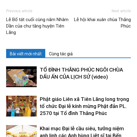
Previous article
Next article
Lễ Bố tát cuối cùng năm Nhâm
Lễ hội khai xuân chùa Thắng
Dần của chư tăng huyện Tiên
Phúc
Lãng
Bài viết mới nhất
Cùng tác giả
TỔ ĐÌNH THẮNG PHÚC NGÔI CHÙA
DẤU ẤN CỦA LỊCH SỬ (video)
Phật giáo Liên xã Tiên Lãng long trọng
tổ chức Đại lễ kính mừng Phật đản PL.
2570 tại Tổ đình Thắng Phúc
Khai mạc Đại lễ cầu siêu, tưởng niệm
anh linh các Anh hùng Liệt sĩ tại Bến